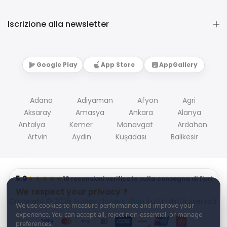
Iscrizione alla newsletter
Google Play
App Store
AppGallery
Adana
Adiyaman
Afyon
Agri
Aksaray
Amasya
Ankara
Alanya
Antalya
Kemer
Manavgat
Ardahan
Artvin
Aydin
Kuşadası
Balikesir
5.0
★★★★★
18 recensioni verificate sulla consegna di fiori
We respect your privacy ?
Copyright © 2026
Turkey Flowers shop
Tutti i diritti riservati.
We use cookies to measure performance and improve your
experience. You can accept all, reject non-essential, or manage
preferences.