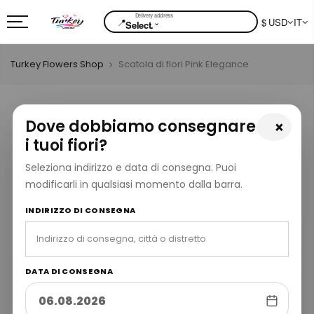
📍
$ USD
IT
⌄
Select.
Turkey Flowers Shop
Scatola di fiori Pink Elegance
Dove dobbiamo consegnare
×
i tuoi fiori?
Seleziona indirizzo e data di consegna. Puoi
modificarli in qualsiasi momento dalla barra.
INDIRIZZO DI CONSEGNA
DATA DI CONSEGNA