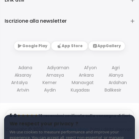
Iscrizione alla newsletter
Google Play
App Store
AppGallery
Adana
Adiyaman
Afyon
Agri
Aksaray
Amasya
Ankara
Alanya
Antalya
Kemer
Manavgat
Ardahan
Artvin
Aydin
Kuşadası
Balikesir
5.0
★★★★★
19 recensioni verificate sulla consegna di fiori
We respect your privacy ?
Copyright © 2026
Turkey Flowers shop
Tutti i diritti riservati.
We use cookies to measure performance and improve your
experience. You can accept all, reject non-essential, or manage