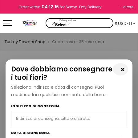
04:12:15
close
Order within
for Same-Day Delivery
📍
$ USD
IT
⌄
Select.
Turkey Flowers Shop
Cuore rosa - 35 rose rosa
Dove dobbiamo consegnare
×
i tuoi fiori?
Seleziona indirizzo e data di consegna. Puoi
modificarli in qualsiasi momento dalla barra.
INDIRIZZO DI CONSEGNA
DATA DI CONSEGNA