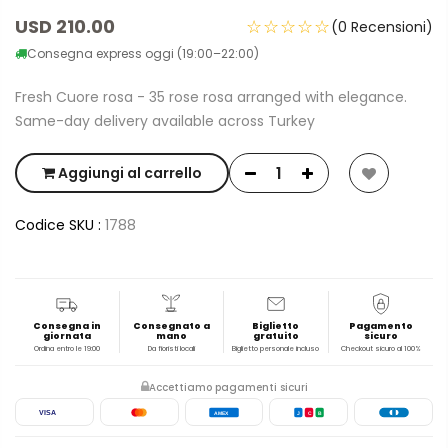
USD 210.00
☆☆☆☆☆
(0 Recensioni)
Consegna express oggi (19:00–22:00)
Fresh Cuore rosa - 35 rose rosa arranged with elegance.
Same-day delivery available across Turkey
Aggiungi al carrello
Codice SKU :
1788
Consegna in
Consegnato a
Biglietto
Pagamento
giornata
mano
gratuito
sicuro
Ordina entro le 19:00
Da fioristi locali
Biglietto personale incluso
Checkout sicuro al 100%
Accettiamo pagamenti sicuri
VISA
AMEX
J
C
B