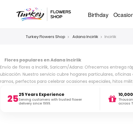
Birthday
Ocasio
Turkey Flowers Shop
Adana Incirlik
Incirlik
Flores populares en Adana Incirlik
Envío de flores a Incirlik, Saricam/Adana: Ofrecemos entrega ráp
ubicación. Nuestro servicio cubre hogares particulares, oficinas 
ramos, perfectos para celebrar ocasiones especiales, hitos milita
25 Years Experience
10,000
25
Serving customers with trusted flower
Thousand
delivery since 1999.
across T