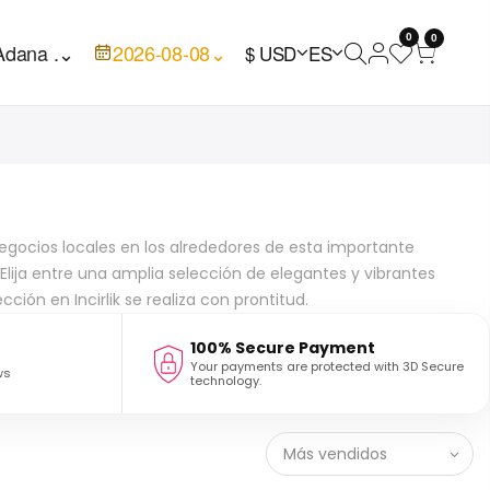
0
0
Adana .
⌄
2026-08-08
⌄
$ USD
ES
 negocios locales en los alrededores de esta importante
. Elija entre una amplia selección de elegantes y vibrantes
ción en Incirlik se realiza con prontitud.
100% Secure Payment
Your payments are protected with 3D Secure
ws
technology.
Más vendidos