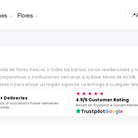
nes
Flores
📍
ida de flores frescas a todos los barrios, zonas residenciales y
corporativas e instituciones cercanas a la Base Aérea de Incirlik
res o para enviar un regalo especial. La entrega a cualquier direc
★★★★★
+ Deliveries
4.9/5 Customer Rating
s of successful flower deliveries
Based on Trustpilot & Google Revie
urkey.
Trustpilot
G
o
o
g
l
e