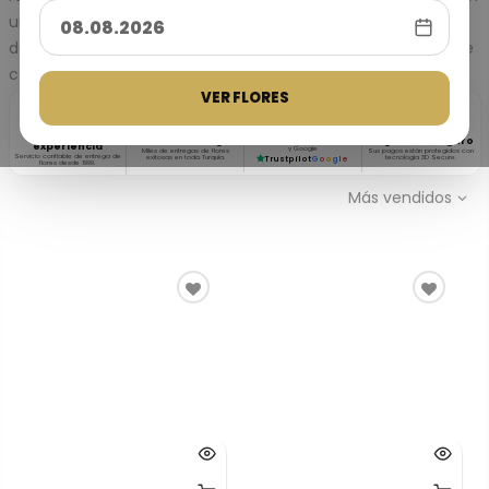
un ramo de rosas naranjas. Introduce tus datos y los del
destinatario. Paga tus flores y espera a que el destinatario te
confirme la entrega. Así de sencillo.
VER FLORES
25
★★★★★
Valoración de
clientes 4,9/5
25 años de
10.000+ entregas
Pago 100% seguro
Basado en reseñas de Trustpilot
experiencia
y Google
Miles de entregas de flores
Sus pagos están protegidos con
Servicio confiable de entrega de
exitosas en toda Turquía.
tecnología 3D Secure.
Trustpilot
G
o
o
g
l
e
flores desde 1999.
Más vendidos