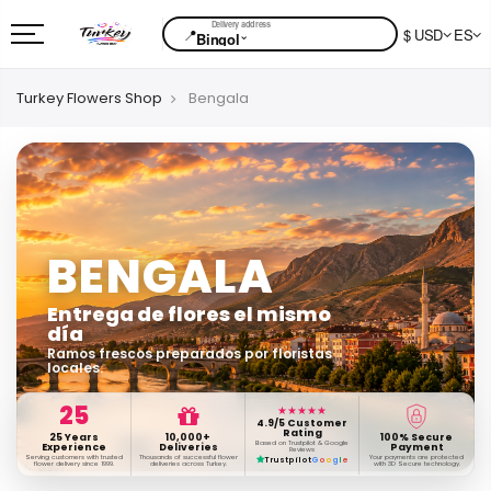
📍
$ USD
ES
⌄
Bingol
Turkey Flowers Shop
Bengala
BENGALA
Entrega de flores el mismo
día
Ramos frescos preparados por floristas
locales.
25
★★★★★
4.9/5 Customer
Rating
25 Years
10,000+
100% Secure
Based on Trustpilot & Google
Experience
Deliveries
Payment
Reviews
Serving customers with trusted
Thousands of successful flower
Your payments are protected
Trustpilot
G
o
o
g
l
e
flower delivery since 1999.
deliveries across Turkey.
with 3D Secure technology.