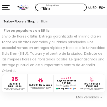
📍
$ USD
ES
⌄
Bitlis
Turkey Flowers Shop
Bitlis
Flores populares en Bitlis
Envío de flores a Bitlis: Entrega garantizada el mismo día en
todos los distritos centrales y ciudades principales. Nos
especializamos en entregas rápidas y frescas a la Universidad
Bitlis Eren (BİTÜ), Tatvan y el centro de la ciudad. Disfrute de
las mejores flores de floristerías locales. Le garantizamos una
entrega puntual en este importante centro de Anatolia
Oriental.
25
★★★★★
4.9/5 Customer
Rating
25 Years
100% Secure
10,000+ Deliveries
Based on Trustpilot & Google
Experience
Payment
Reviews
Thousands of successful flower
Serving customers with trusted
Your payments are protected with
deliveries across Turkey.
Trustpilot
G
o
o
g
l
e
flower delivery since 1999.
3D Secure technology.
Más vendidos