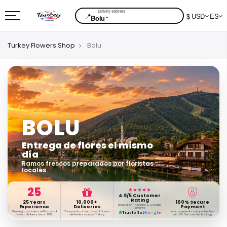
📍
$ USD
ES
⌄
Bolu
Turkey Flowers Shop
Bolu
BOLU
Entrega de flores el mismo
día
Ramos frescos preparados por floristas
locales.
25
★★★★★
4.9/5 Customer
Rating
25 Years
10,000+
100% Secure
Based on Trustpilot & Google
Experience
Deliveries
Payment
Reviews
Serving customers with trusted
Thousands of successful flower
Your payments are protected
Trustpilot
G
o
o
g
l
e
flower delivery since 1999.
deliveries across Turkey.
with 3D Secure technology.