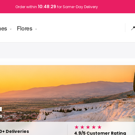
10:48:28
Order within
for Same-Day Delivery
nes
Flores

a
s.
★★★★★
0+ Deliveries
4.9/5 Customer Rating