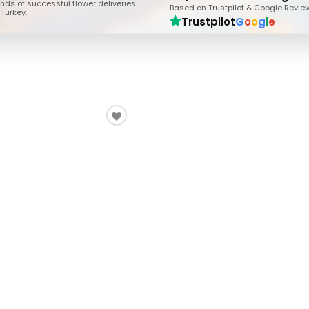
ds of successful flower deliveries
Based on Trustpilot & Google Revie
Turkey.
Trustpilot
G
o
o
g
l
e