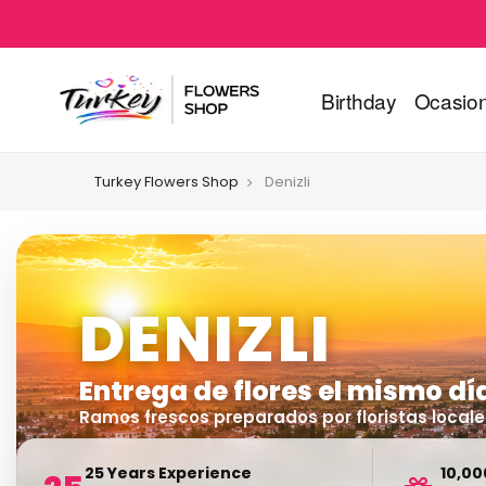
Birthday
Ocasio
Turkey Flowers Shop
Denizli
DENIZLI
Entrega de flores el mismo dí
Ramos frescos preparados por floristas locale
25 Years Experience
10,00