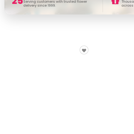
25
Serving customers with trusted flower
Thousan
delivery since 1999.
across 