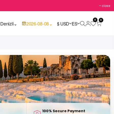
close
0
0

Denizli
⌄
2026-08-08
⌄
$ USD
ES
100% Secure Payment