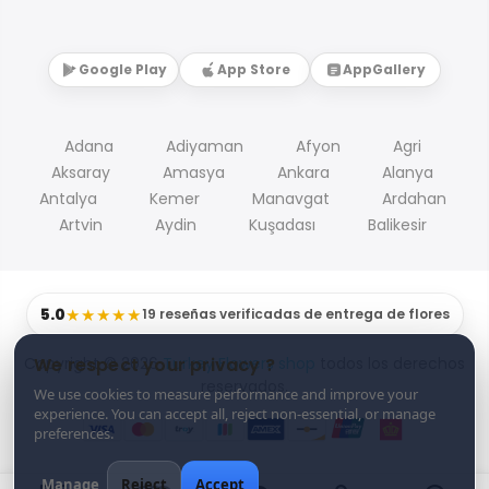
Google Play
App Store
AppGallery
Adana
Adiyaman
Afyon
Agri
Aksaray
Amasya
Ankara
Alanya
Antalya
Kemer
Manavgat
Ardahan
Artvin
Aydin
Kuşadası
Balikesir
5.0
★★★★★
19 reseñas verificadas de entrega de flores
Copyright © 2026
Turkey Flowers shop
todos los derechos
We respect your privacy ?
reservados.
We use cookies to measure performance and improve your
experience. You can accept all, reject non-essential, or manage
preferences.
Manage
Reject
Accept