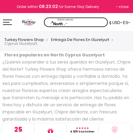
08:23:01
close
Order within
for Same-Day Delivery
📍
$ USD
ES
⌄
North .
Turkey Flowers Shop
Entrega De Flores En Güzelyurt
Cyprus Guzelyurt
Flores populares en North Cyprus Guzelyurt
¿Quieres sorprender a tus seres queridos en Güzelyurt, Chipre
del Norte? Turkey Flowers Shop ofrece hermosos ramos de
flores frescas con entrega rápida y confiable a domicilio. Ya
sea para cumpleaños, aniversarios o simplemente porque sí,
nuestros floristas expertos crean arreglos espectaculares
que transmiten tu mensaje a la perfección. Haz tu pedido en
línea hoy y disfruta de un servicio de entrega de flores
impecable en Güzelyurt, Chipre del Norte, con frescura
garantizada y la máxima satisfacción del cliente.
25
★★★★★
4.9/5 Customer