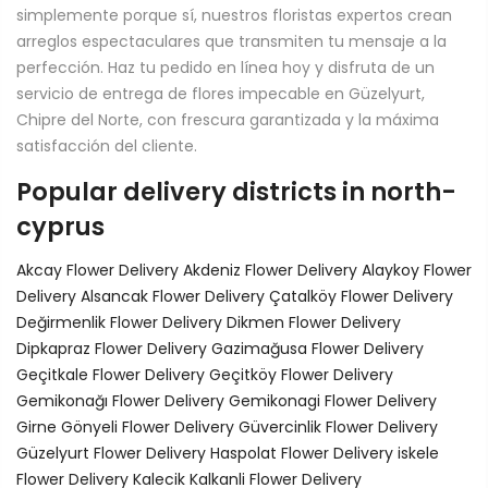
simplemente porque sí, nuestros floristas expertos crean
arreglos espectaculares que transmiten tu mensaje a la
perfección. Haz tu pedido en línea hoy y disfruta de un
servicio de entrega de flores impecable en Güzelyurt,
Chipre del Norte, con frescura garantizada y la máxima
satisfacción del cliente.
Popular delivery districts in north-
cyprus
Akcay Flower Delivery
Akdeniz Flower Delivery
Alaykoy Flower
Delivery
Alsancak Flower Delivery
Çatalköy Flower Delivery
Değirmenlik Flower Delivery
Dikmen Flower Delivery
Dipkapraz Flower Delivery
Gazimağusa Flower Delivery
Geçitkale Flower Delivery
Geçitköy Flower Delivery
Gemikonağı Flower Delivery
Gemikonagi Flower Delivery
Girne
Gönyeli Flower Delivery
Güvercinlik Flower Delivery
Güzelyurt Flower Delivery
Haspolat Flower Delivery
iskele
Flower Delivery
Kalecik
Kalkanli Flower Delivery