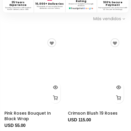
Rating
25 Years
100% Secure
10,000+ Deliveries
Based on Trustpilot & Google
Experience
Payment
Reviews
Thousands of successful flower
Serving customers with trusted
Your payments are protected with
deliveries across Turkey.
Trustpilot
G
o
o
g
l
e
flower delivery since 1999.
3D Secure technology.
Más vendidos
Pink Roses Bouquet In
Crimson Blush 19 Roses
Black Wrap
USD 115.00
USD 55.00