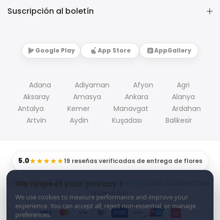
Suscripción al boletín
Google Play
App Store
AppGallery
Adana
Adiyaman
Afyon
Agri
Aksaray
Amasya
Ankara
Alanya
Antalya
Kemer
Manavgat
Ardahan
Artvin
Aydin
Kuşadası
Balikesir
5.0
★★★★★
19 reseñas verificadas de entrega de flores
Copyright © 2026
Turkey Flowers shop
todos los derechos
We respect your privacy ?
reservados.
We use cookies to measure performance and improve your
experience. You can accept all, reject non-essential, or manage
preferences.