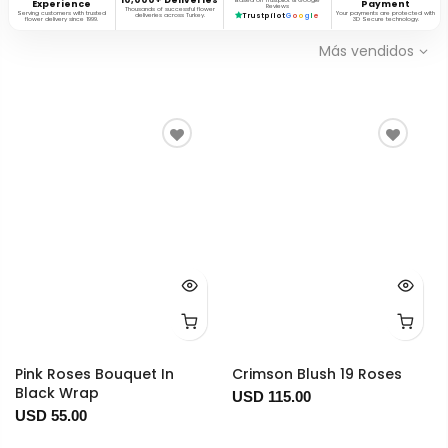
Based on Trustpilot & Google
Experience
Payment
Reviews
Thousands of successful flower
Serving customers with trusted
Your payments are protected with
deliveries across Turkey.
Trustpilot
G
o
o
g
l
e
flower delivery since 1999.
3D Secure technology.
Más vendidos
Pink Roses Bouquet In
Crimson Blush 19 Roses
Black Wrap
USD 115.00
USD 55.00