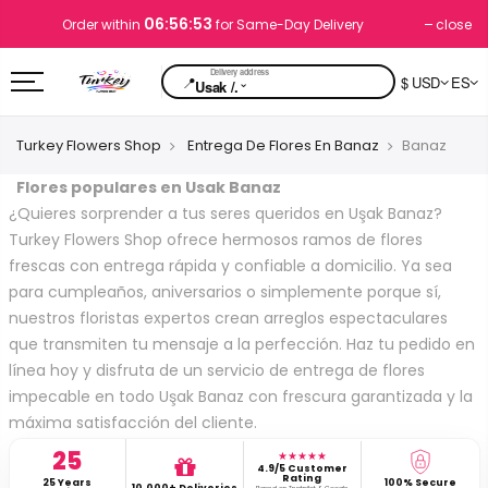
06:56:52
close
Order within
for Same-Day Delivery
📍
$ USD
ES
⌄
Usak /.
Turkey Flowers Shop
Entrega De Flores En Banaz
Banaz
Flores populares en Usak Banaz
¿Quieres sorprender a tus seres queridos en Uşak Banaz?
Turkey Flowers Shop ofrece hermosos ramos de flores
frescas con entrega rápida y confiable a domicilio. Ya sea
para cumpleaños, aniversarios o simplemente porque sí,
nuestros floristas expertos crean arreglos espectaculares
que transmiten tu mensaje a la perfección. Haz tu pedido en
línea hoy y disfruta de un servicio de entrega de flores
impecable en todo Uşak Banaz con frescura garantizada y la
máxima satisfacción del cliente.
25
★★★★★
4.9/5 Customer
Rating
25 Years
100% Secure
10,000+ Deliveries