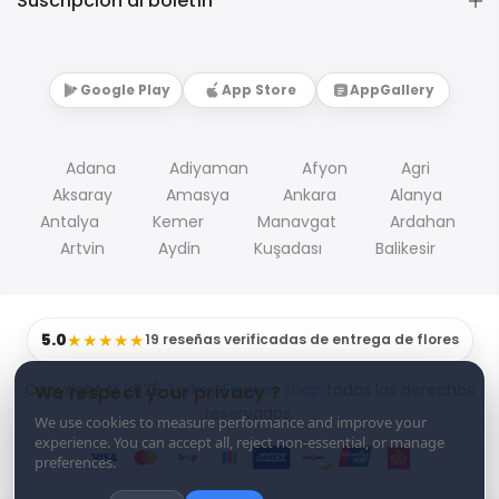
Suscripción al boletín
Google Play
App Store
AppGallery
Adana
Adiyaman
Afyon
Agri
Aksaray
Amasya
Ankara
Alanya
Antalya
Kemer
Manavgat
Ardahan
Artvin
Aydin
Kuşadası
Balikesir
5.0
★★★★★
19 reseñas verificadas de entrega de flores
Copyright © 2026
Turkey Flowers shop
todos los derechos
We respect your privacy ?
reservados.
We use cookies to measure performance and improve your
experience. You can accept all, reject non-essential, or manage
preferences.