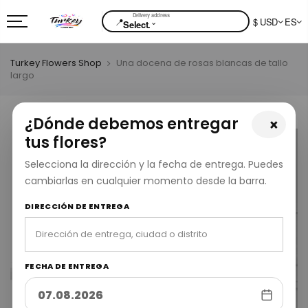
📍
$ USD
ES
⌄
Select.
Turkey Flowers Shop
Una docena de rosas blancas de tallo
largo
¿Dónde debemos entregar
×
tus flores?
Selecciona la dirección y la fecha de entrega. Puedes
cambiarlas en cualquier momento desde la barra.
DIRECCIÓN DE ENTREGA
FECHA DE ENTREGA