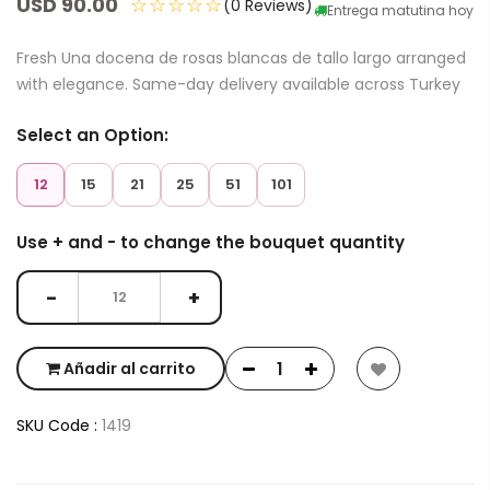
USD 90.00
☆☆☆☆☆
(0 Reviews)
Entrega matutina hoy
Fresh Una docena de rosas blancas de tallo largo arranged
with elegance. Same-day delivery available across Turkey
Select an Option:
12
15
21
25
51
101
Use + and - to change the bouquet quantity
−
+
Añadir al carrito
SKU Code :
1419