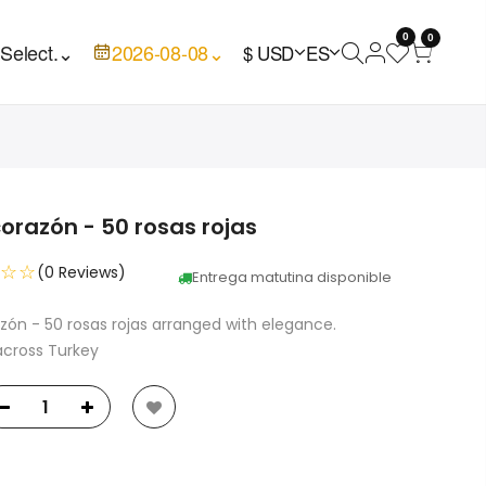
0
0

Select.
⌄
2026-08-08
⌄
$ USD
ES
orazón - 50 rosas rojas
☆☆
(0 Reviews)
Entrega matutina disponible
zón - 50 rosas rojas arranged with elegance.
across Turkey