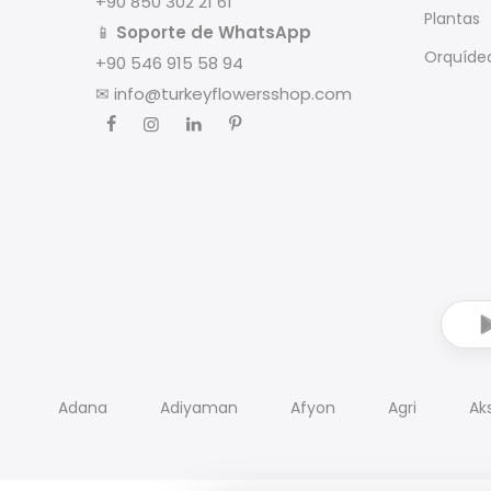
+90 850 302 21 61
Plantas
📱
Soporte de WhatsApp
Orquíde
+90 546 915 58 94
✉
info@turkeyflowersshop.com
Adana
Adiyaman
Afyon
Agri
Ak