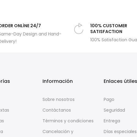
ORDER ONLİNE 24/7
100% CUSTOMER
SATISFACTION
Same-Day Design and Hand-
100% Satisfaction Gu
Delivery!
rías
Información
Enlaces útile
Sobre nosotros
Pago
ixtas
Contáctanos
Seguridad
as
Términos y condiciones
Entrega
ra
Cancelación y
Días especiales