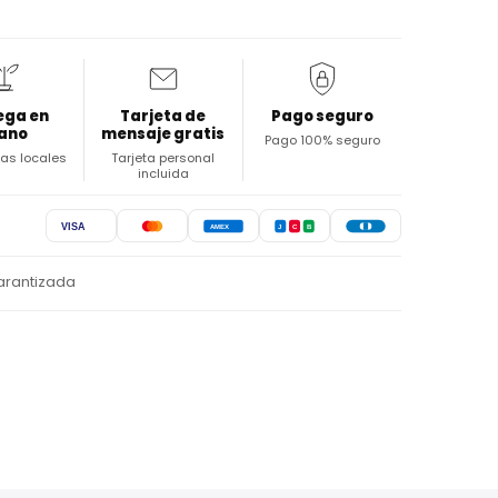
ega en
Tarjeta de
Pago seguro
ano
mensaje gratis
Pago 100% seguro
stas locales
Tarjeta personal
incluida
VISA
AMEX
J
C
B
arantizada