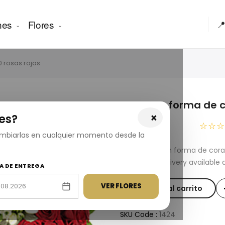
nes
Flores

 rosas rojas
Rosas en forma de c
×
es?
USD 310.00
☆☆☆
cambiarlas en cualquier momento desde la
Fresh Rosas en forma de cora
Same-day delivery available 
A DE ENTREGA
VER FLORES
Añadir al carrito
SKU Code :
1424