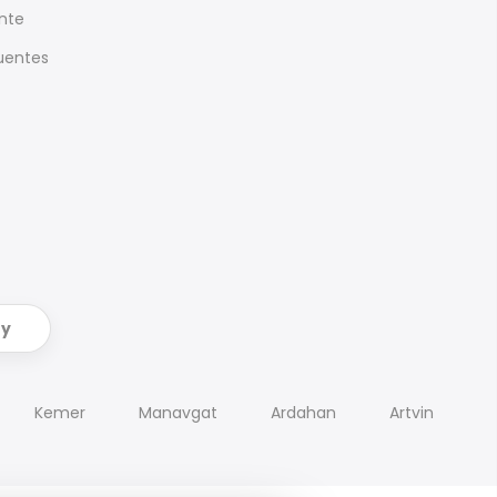
ente
uentes
ry
Kemer
Manavgat
Ardahan
Artvin