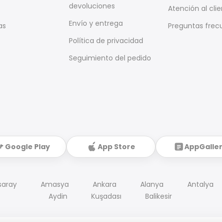
devoluciones
Atención al cli
Envío y entrega
as
Preguntas frec
Política de privacidad
Seguimiento del pedido
Google Play
App Store
AppGalle
saray
Amasya
Ankara
Alanya
Antalya
Aydin
Kuşadası
Balikesir