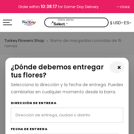
10:38:17
close
Order within
for Same-Day Delivery
📍
$ USD
ES
⌄
Select.
Turkey Flowers Shop
Ramo de margaritas coloridas de 15
ramas
¿Dónde debemos entregar
×
tus flores?
Selecciona la dirección y la fecha de entrega. Puedes
cambiarlas en cualquier momento desde la barra.
DIRECCIÓN DE ENTREGA
FECHA DE ENTREGA