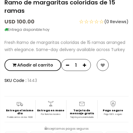
Ramo de margaritas coloridas de 15
ramas
USD 100.00
☆☆☆☆☆
(0 Reviews)
Entrega disponible hoy
Fresh Ramo de margaritas coloridas de 15 ramas arranged
with elegance. Same-day delivery available across Turkey
Añadir al carrito
SKU Code :
1443
Entrega el mismo
Entrega en mano
Tarjeta de
Pago seguro
día
mensaje gratis
Por floristas locales
Pago 100% seguro
Pedido antes de las 19:00
Tarjeta personal incluida
Aceptamos pagos seguros