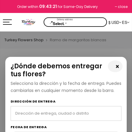
09:43:21
close
Order within
for Same-Day Delivery
📍
$ USD
ES
⌄
Select.
Turkey Flowers Shop
Ramo de margaritas blancas
¿Dónde debemos entregar
×
tus flores?
Selecciona la dirección y la fecha de entrega. Puedes
cambiarlas en cualquier momento desde la barra.
DIRECCIÓN DE ENTREGA
FECHA DE ENTREGA