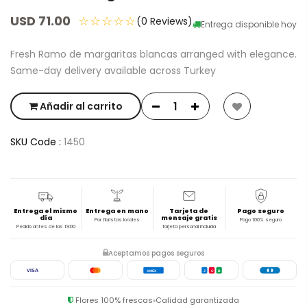
USD 71.00
☆☆☆☆☆
(0 Reviews)
Entrega disponible hoy
Fresh Ramo de margaritas blancas arranged with elegance.
Same-day delivery available across Turkey
Añadir al carrito
SKU Code :
1450
Entrega el mismo
Entrega en mano
Tarjeta de
Pago seguro
día
mensaje gratis
Por floristas locales
Pago 100% seguro
Pedido antes de las 19:00
Tarjeta personal incluida
Aceptamos pagos seguros
VISA
AMEX
J
C
B
Flores 100% frescas
Calidad garantizada