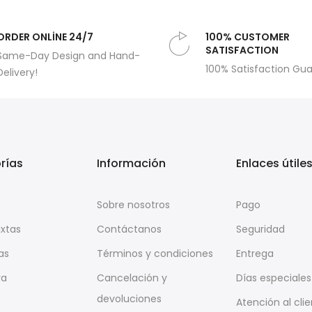
ORDER ONLİNE 24/7
100% CUSTOMER
SATISFACTION
Same-Day Design and Hand-
100% Satisfaction Gu
Delivery!
rías
Información
Enlaces útile
Sobre nosotros
Pago
ixtas
Contáctanos
Seguridad
as
Términos y condiciones
Entrega
ra
Cancelación y
Días especiales
devoluciones
Atención al cli