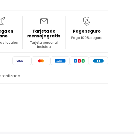
ega en
Tarjeta de
Pago seguro
ano
mensaje gratis
Pago 100% seguro
stas locales
Tarjeta personal
incluida
VISA
AMEX
J
C
B
arantizada