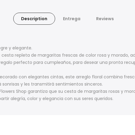
Description
Entrega
Reviews
gre y elegante.
a cesta repleta de margaritas frescas de color rosa y morado, a
el regalo perfecto para cumpleaños, para desear una pronta recu
rado con elegantes cintas, este arreglo floral combina frescura 
sonrisas y les transmitirá sentimientos sinceros.
Flowers Shop garantiza que su cesta de margaritas rosas y mor
rtir alegría, color y elegancia con sus seres queridos.