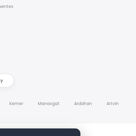
uentes
ry
Kemer
Manavgat
Ardahan
Artvin