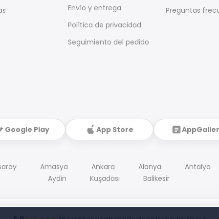
Envío y entrega
as
Preguntas frec
Política de privacidad
Seguimiento del pedido
Google Play
App Store
AppGalle
saray
Amasya
Ankara
Alanya
Antalya
Aydin
Kuşadası
Balikesir