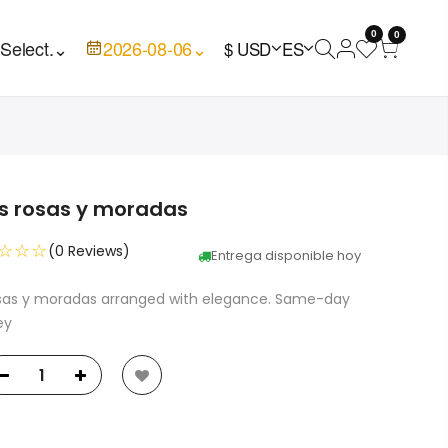
0
0

Select.
⌄
2026-08-06
⌄
$ USD
ES
s rosas y moradas
☆☆☆
(0 Reviews)
Entrega disponible hoy
osas y moradas arranged with elegance. Same-day
ey