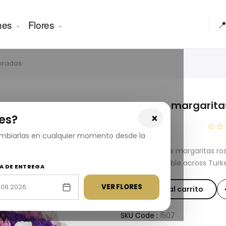
nes
Flores

moradas
Cesta de margarita
×
es?
USD 75.00
☆☆
cambiarlas en cualquier momento desde la
Fresh Cesta de margaritas r
delivery available across Turk
A DE ENTREGA
VER FLORES
Añadir al carrito
SKU Code :
1507