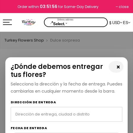
03:51:56
close
Order within
for Same-Day Delivery
📍
$ USD
ES
⌄
Select.
Turkey Flowers Shop
Dulce sorpresa
¿Dónde debemos entregar
×
tus flores?
Selecciona la dirección y la fecha de entrega. Puedes
cambiarlas en cualquier momento desde la barra.
DIRECCIÓN DE ENTREGA
FECHA DE ENTREGA