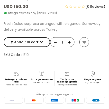
USD 150.00
☆☆☆☆☆
(0 Reviews)
Entrega express hoy (19:00–22:00)
Fresh Dulce sorpresa arranged with elegance. Same-day
delivery available across Turkey
Añadir al carrito
SKU Code :
1510
Entrega el mismo
Entrega en mano
Tarjeta de
Pago seguro
día
mensaje gratis
Por floristas locales
Pago 100% seguro
Pedido antes de las 19:00
Tarjeta personal incluida
Aceptamos pagos seguros
VISA
AMEX
J
C
B