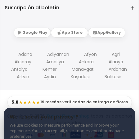
Suscripción al boletín
Google Play
App Store
AppGallery
Adana
Adiyaman
Afyon
Agri
Aksaray
Amasya
Ankara
Alanya
Antalya
Kemer
Manavgat
Ardahan
Artvin
Aydin
Kuşadası
Balikesir
5.0
★★★★★
19 reseñas verificadas de entrega de flores
Copyright © 2026
Turkey Flowers shop
todos los derechos
We respect your privacy ?
reservados.
We use cookies to measure performance and improve your
experience. You can accept all, reject non-essential, or manage
preferences.