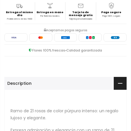
Entrega el mismo
Entrega en mano
Tarjeta de
Pago seguro
día
mensaje gratis
Por floristas locales
Pago 100% seguro
Pedido antes de las 19:00
Tarjeta personal incluida
Aceptamos pagos seguros
VISA
AMEX
J
C
B
Flores 100% frescas
Calidad garantizada
Description
Ramo de 21 rosas de color púrpura intenso: un regalo
lujoso y elegante.
Expresa admiración y elegancia con un ramo de 21