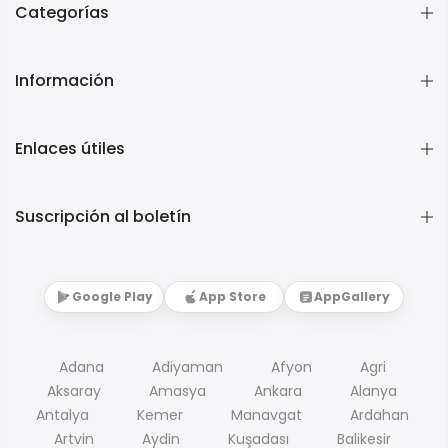
Categorías
Información
Enlaces útiles
Suscripción al boletín
Google Play
App Store
AppGallery
Adana
Adiyaman
Afyon
Agri
Aksaray
Amasya
Ankara
Alanya
Antalya
Kemer
Manavgat
Ardahan
Artvin
Aydin
Kuşadası
Balikesir