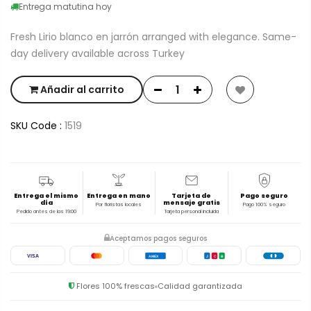
Entrega matutina hoy
Fresh Lirio blanco en jarrón arranged with elegance. Same-
day delivery available across Turkey
Añadir al carrito
SKU Code :
1519
Entrega el mismo
Entrega en mano
Tarjeta de
Pago seguro
día
mensaje gratis
Por floristas locales
Pago 100% seguro
Pedido antes de las 19:00
Tarjeta personal incluida
Aceptamos pagos seguros
VISA
AMEX
J
C
B
Flores 100% frescas
Calidad garantizada