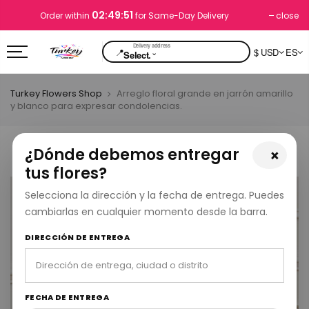
02:49:51
close
Order within
for Same-Day Delivery
📍
$ USD
ES
⌄
Select.
Turkey Flowers Shop
Arreglo floral grande en jarrón amarillo
y blanco para expresar condolencias.
¿Dónde debemos entregar
×
tus flores?
Selecciona la dirección y la fecha de entrega. Puedes
cambiarlas en cualquier momento desde la barra.
DIRECCIÓN DE ENTREGA
FECHA DE ENTREGA