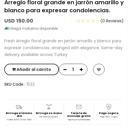
Arreglo floral grande en jarrón amarillo y
blanco para expresar condolencias.
USD 150.00
☆☆☆☆☆
(0 Reviews)
Entrega matutina disponible
Fresh Arreglo floral grande en jarrón amarillo y blanco para
expresar condolencias. arranged with elegance. Same-day
delivery available across Turkey
Añadir al carrito
SKU Code :
1533
Entrega el mismo
Entrega en mano
Tarjeta de
Pago seguro
día
mensaje gratis
Por floristas locales
Pago 100% seguro
Pedido antes de las 19:00
Tarjeta personal incluida