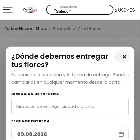
📍
$ USD
ES
⌄
Select.
Turkey Flowers Shop
Bear with a 17 red Roses
¿Dónde debemos entregar
×
tus flores?
Selecciona la dirección y la fecha de entrega. Puedes
cambiarlas en cualquier momento desde la barra.
DIRECCIÓN DE ENTREGA
FECHA DE ENTREGA