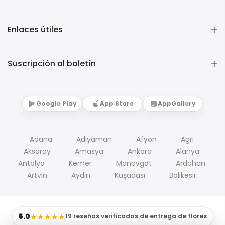
Enlaces útiles
Suscripción al boletín
Google Play
App Store
AppGallery
Adana
Adiyaman
Afyon
Agri
Aksaray
Amasya
Ankara
Alanya
Antalya
Kemer
Manavgat
Ardahan
Artvin
Aydin
Kuşadası
Balikesir
5.0
★★★★★
19 reseñas verificadas de entrega de flores