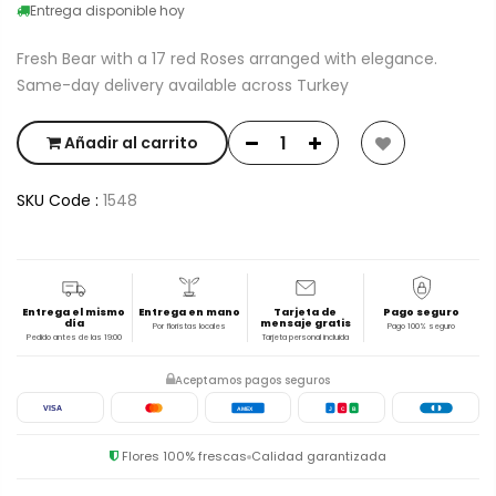
Entrega disponible hoy
Fresh Bear with a 17 red Roses arranged with elegance.
Same-day delivery available across Turkey
Añadir al carrito
SKU Code :
1548
Entrega el mismo
Entrega en mano
Tarjeta de
Pago seguro
día
mensaje gratis
Por floristas locales
Pago 100% seguro
Pedido antes de las 19:00
Tarjeta personal incluida
Aceptamos pagos seguros
VISA
AMEX
J
C
B
Flores 100% frescas
Calidad garantizada