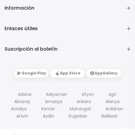
Información
Enlaces útiles
Suscripción al boletín
Google Play
App Store
AppGallery
Adana
Adiyaman
Afyon
Agri
Aksaray
Amasya
Ankara
Alanya
Antalya
Kemer
Manavgat
Ardahan
Artvin
Aydin
Kuşadası
Balikesir