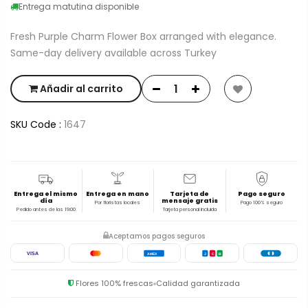
Entrega matutina disponible
Fresh Purple Charm Flower Box arranged with elegance.
Same-day delivery available across Turkey
Añadir al carrito
SKU Code :
1647
Entrega el mismo
Entrega en mano
Tarjeta de
Pago seguro
día
mensaje gratis
Por floristas locales
Pago 100% seguro
Pedido antes de las 19:00
Tarjeta personal incluida
Aceptamos pagos seguros
VISA
AMEX
J
C
B
Flores 100% frescas
Calidad garantizada