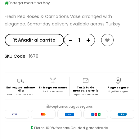
Entrega matutina hoy
Fresh Red Roses & Carnations Vase arranged with
elegance. Same-day delivery available across Turkey
Añadir al carrito
SKU Code :
1678
Entrega el mismo
Entrega en mano
Tarjeta de
Pago seguro
día
mensaje gratis
Por floristas locales
Pago 100% seguro
Pedido antes de las 19:00
Tarjeta personal incluida
Aceptamos pagos seguros
VISA
AMEX
J
C
B
Flores 100% frescas
Calidad garantizada