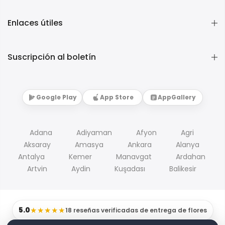
Enlaces útiles
Suscripción al boletín
Google Play
App Store
AppGallery
Adana
Adiyaman
Afyon
Agri
Aksaray
Amasya
Ankara
Alanya
Antalya
Kemer
Manavgat
Ardahan
Artvin
Aydin
Kuşadası
Balikesir
5.0
★★★★★
18 reseñas verificadas de entrega de flores