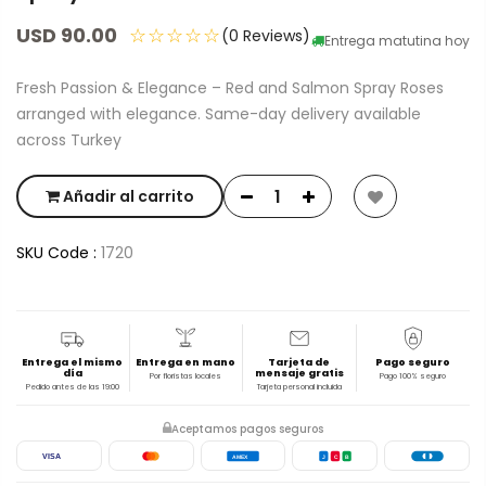
USD 90.00
☆☆☆☆☆
(0 Reviews)
Entrega matutina hoy
Fresh Passion & Elegance – Red and Salmon Spray Roses
arranged with elegance. Same-day delivery available
across Turkey
Añadir al carrito
SKU Code :
1720
Entrega el mismo
Entrega en mano
Tarjeta de
Pago seguro
día
mensaje gratis
Por floristas locales
Pago 100% seguro
Pedido antes de las 19:00
Tarjeta personal incluida
Aceptamos pagos seguros
VISA
AMEX
J
C
B