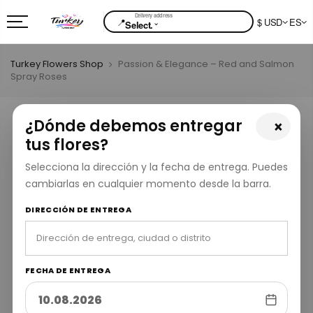
📍
$ USD
ES
⌄
Select.
Turkey Flowers Shop
Passion & Elegance – Red and Salmon
Spray Roses
¿Dónde debemos entregar
×
tus flores?
Selecciona la dirección y la fecha de entrega. Puedes
cambiarlas en cualquier momento desde la barra.
DIRECCIÓN DE ENTREGA
FECHA DE ENTREGA