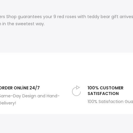
s Shop guarantees your 9 red roses with teddy bear gift arrives
 in the sweetest way.
ORDER ONLİNE 24/7
100% CUSTOMER
SATISFACTION
Same-Day Design and Hand-
100% Satisfaction Gu
Delivery!