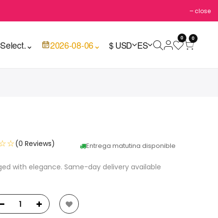
close
0
0

Select.
⌄
2026-08-06
⌄
$ USD
ES
☆☆
(0 Reviews)
Entrega matutina disponible
ged with elegance. Same-day delivery available