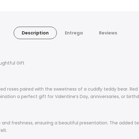
Description
Entrega
Reviews
ghtful Gift
 red roses paired with the sweetness of a cuddly teddy bear. Red
tion a perfect gift for Valentine’s Day, anniversaries, or birt
nce and freshness, ensuring a beautiful presentation. The adde
felt.