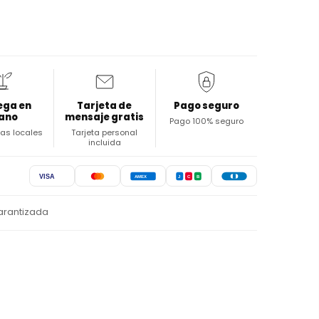
ega en
Tarjeta de
Pago seguro
ano
mensaje gratis
Pago 100% seguro
stas locales
Tarjeta personal
incluida
VISA
AMEX
J
C
B
arantizada