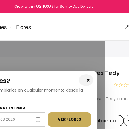
02:10:03
Order within
for Same-Day Delivery
nes
Flores

9 Red Roses Tedy
×
es?
USD 89.00
☆☆☆
cambiarlas en cualquier momento desde la
Fresh 9 Red Roses Tedy arran
across Turkey
A DE ENTREGA
VER FLORES
Añadir al carrito