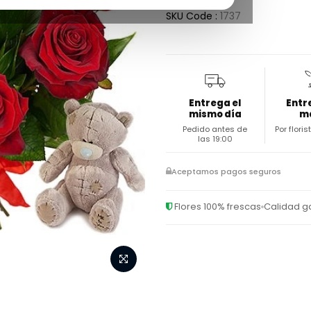
SKU Code :
1737
Entrega el
Entr
mismo día
m
Pedido antes de
Por flori
las 19:00
Aceptamos pagos seguros
Flores 100% frescas
Calidad g