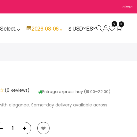
close
0
0

Select.
⌄
2026-08-06
⌄
$ USD
ES
☆
(0 Reviews)
Entrega express hoy (19:00–22:00)
with elegance. Same-day delivery available across