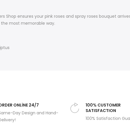
rs Shop ensures your pink roses and spray roses bouquet arrives
in the most memorable way.
iptus
ORDER ONLİNE 24/7
100% CUSTOMER
SATISFACTION
Same-Day Design and Hand-
100% Satisfaction Gu
Delivery!