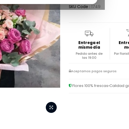
SKU Code :
1749
Entrega el
Entr
mismo día
m
Pedido antes de
Por flori
las 19:00
Aceptamos pagos seguros
Flores 100% frescas
Calidad g