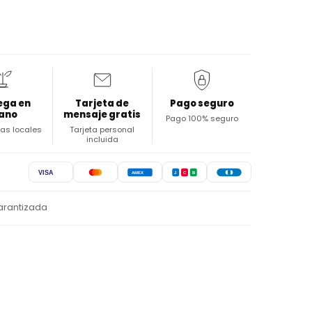
ega en
Tarjeta de
Pago seguro
ano
mensaje gratis
Pago 100% seguro
stas locales
Tarjeta personal
incluida
VISA
AMEX
J
C
B
arantizada