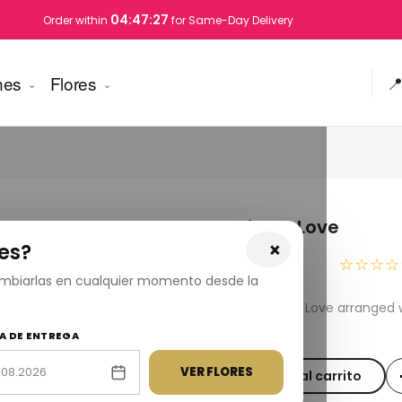
04:47:27
Order within
for Same-Day Delivery
nes
Flores

Besiktas Love
×
es?
USD 195.00
☆☆☆☆
cambiarlas en cualquier momento desde la
Fresh Besiktas Love arranged 
Turkey
A DE ENTREGA
VER FLORES
Añadir al carrito