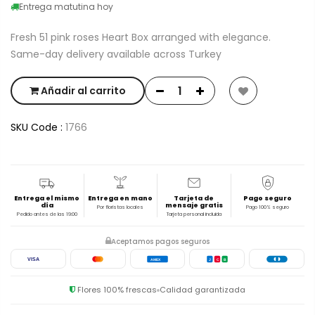
Entrega matutina hoy
Fresh 51 pink roses Heart Box arranged with elegance.
Same-day delivery available across Turkey
Añadir al carrito
SKU Code :
1766
Entrega el mismo
Entrega en mano
Tarjeta de
Pago seguro
día
mensaje gratis
Por floristas locales
Pago 100% seguro
Pedido antes de las 19:00
Tarjeta personal incluida
Aceptamos pagos seguros
VISA
AMEX
J
C
B
Flores 100% frescas
Calidad garantizada