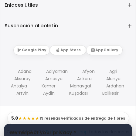
Enlaces útiles
Suscripción al boletín
Google Play
App Store
AppGallery
Adana
Adiyaman
Afyon
Agri
Aksaray
Amasya
Ankara
Alanya
Antalya
Kemer
Manavgat
Ardahan
Artvin
Aydin
Kuşadası
Balikesir
5.0
★★★★★
19 reseñas verificadas de entrega de flores
Copyright © 2026
Turkey Flowers shop
todos los derechos
We respect your privacy ?