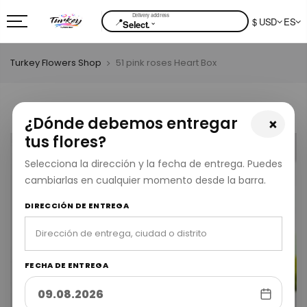
📍
$ USD
ES
⌄
Select.
Turkey Flowers Shop
51 pink roses Heart Box
¿Dónde debemos entregar
×
tus flores?
Selecciona la dirección y la fecha de entrega. Puedes
cambiarlas en cualquier momento desde la barra.
DIRECCIÓN DE ENTREGA
FECHA DE ENTREGA