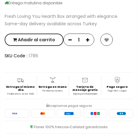
Entrega matutina disponible
Fresh Loving You Hearth Box arranged with elegance.
Same-day delivery available across Turkey
Añadir al carrito
SKU Code :
1786
Entrega el mismo
Entrega en mano
Tarjeta de
Pago seguro
día
mensaje gratis
Por floristas locales
Pago 100% seguro
Pedido antes de las 19:00
Tarjeta personal incluida
Aceptamos pagos seguros
VISA
AMEX
J
C
B
Flores 100% frescas
Calidad garantizada