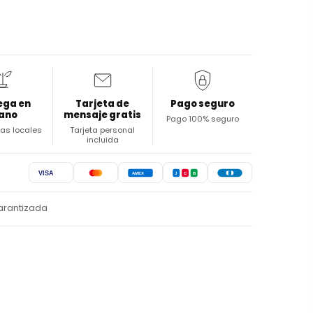
ega en
Tarjeta de
Pago seguro
ano
mensaje gratis
Pago 100% seguro
stas locales
Tarjeta personal
incluida
VISA
AMEX
J
C
B
arantizada