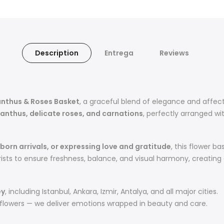
Description
Entrega
Reviews
ianthus & Roses Basket
, a graceful blend of elegance and affect
sianthus, delicate roses, and carnations
, perfectly arranged wi
born arrivals, or expressing love and gratitude
, this flower b
ts to ensure freshness, balance, and visual harmony, creating a l
ey
, including Istanbul, Ankara, Izmir, Antalya, and all major cities.
 flowers — we deliver emotions wrapped in beauty and care.