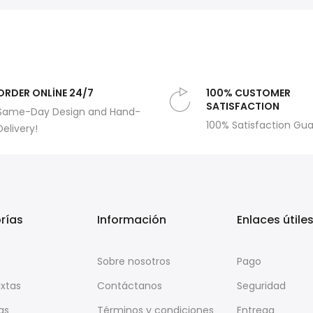
ORDER ONLİNE 24/7
100% CUSTOMER
SATISFACTION
Same-Day Design and Hand-
100% Satisfaction Gu
Delivery!
rías
Información
Enlaces útile
Sobre nosotros
Pago
ixtas
Contáctanos
Seguridad
as
Términos y condiciones
Entrega