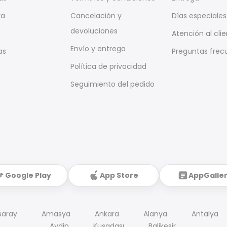
ra
Cancelación y
Días especiales
devoluciones
Atención al cli
Envío y entrega
as
Preguntas frec
Política de privacidad
Seguimiento del pedido
Google Play
App Store
AppGalle
saray
Amasya
Ankara
Alanya
Antalya
Aydin
Kuşadası
Balikesir