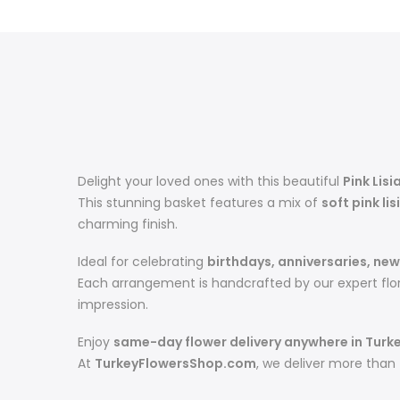
Delight your loved ones with this beautiful
Pink Lis
This stunning basket features a mix of
soft pink li
charming finish.
Ideal for celebrating
birthdays, anniversaries, new
Each arrangement is handcrafted by our expert floris
impression.
Enjoy
same-day flower delivery anywhere in Turk
At
TurkeyFlowersShop.com
, we deliver more than