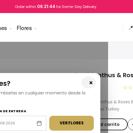
06:21:44
Order within
for Same-Day Delivery
nes
Flores

Pink Lisianthus & Ro
×
es?
USD 170.00
☆☆
cambiarlas en cualquier momento desde la
Fresh Pink Lisianthus & Roses
available across Turkey
A DE ENTREGA
VER FLORES
Añadir al carrito