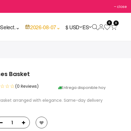
close
0
0

Select.
⌄
2026-08-07
⌄
$ USD
ES
ses Basket
☆☆☆
(0 Reviews)
Entrega disponible hoy
 Basket arranged with elegance. Same-day delivery