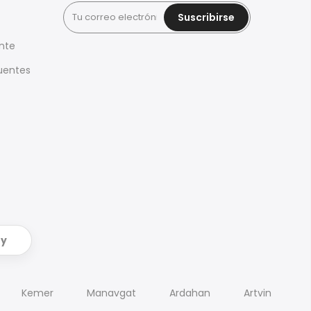
Suscribirse
ente
uentes
ry
Kemer
Manavgat
Ardahan
Artvin