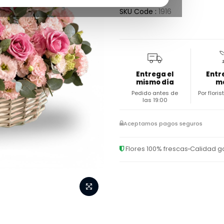
SKU Code :
1916
Entrega el
Entr
mismo día
m
Pedido antes de
Por flori
las 19:00
Aceptamos pagos seguros
Flores 100% frescas
Calidad g