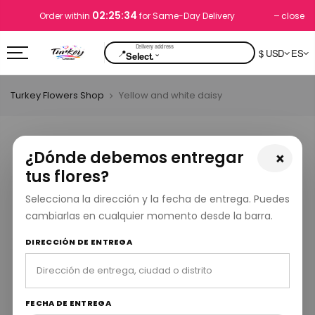
02:25:33
close
Order within
for Same-Day Delivery
📍
$ USD
ES
⌄
Select.
Turkey Flowers Shop
Yellow and white daisy
¿Dónde debemos entregar
×
tus flores?
Selecciona la dirección y la fecha de entrega. Puedes
cambiarlas en cualquier momento desde la barra.
DIRECCIÓN DE ENTREGA
FECHA DE ENTREGA