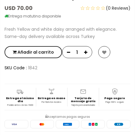
USD 70.00
☆☆☆☆☆
(0 Reviews)
Entrega matutina disponible
Fresh Yellow and white daisy arranged with elegance.
Same-day delivery available across Turkey
Añadir al carrito
SKU Code :
1842
Entrega el mismo
Entrega en mano
Tarjeta de
Pago seguro
día
mensaje gratis
Por floristas locales
Pago 100% seguro
Pedido antes de las 19:00
Tarjeta personal incluida
Aceptamos pagos seguros
VISA
AMEX
J
C
B