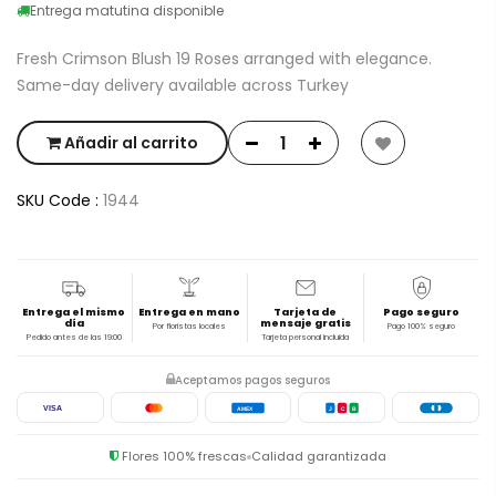
Entrega matutina disponible
Fresh Crimson Blush 19 Roses arranged with elegance.
Same-day delivery available across Turkey
Añadir al carrito
SKU Code :
1944
Entrega el mismo
Entrega en mano
Tarjeta de
Pago seguro
día
mensaje gratis
Por floristas locales
Pago 100% seguro
Pedido antes de las 19:00
Tarjeta personal incluida
Aceptamos pagos seguros
VISA
AMEX
J
C
B
Flores 100% frescas
Calidad garantizada