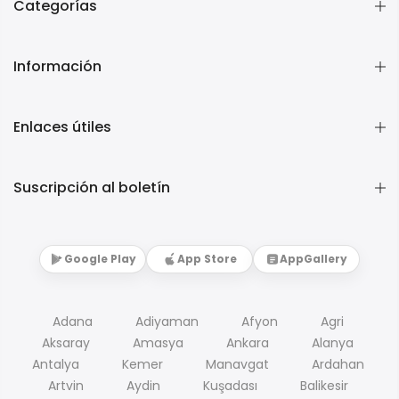
Categorías
Información
Enlaces útiles
Suscripción al boletín
Google Play
App Store
AppGallery
Adana
Adiyaman
Afyon
Agri
Aksaray
Amasya
Ankara
Alanya
Antalya
Kemer
Manavgat
Ardahan
Artvin
Aydin
Kuşadası
Balikesir