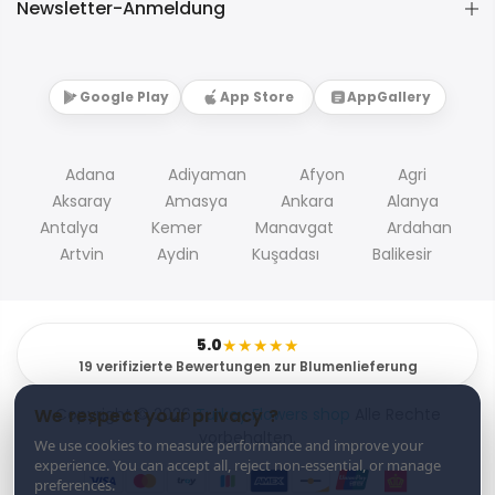
Newsletter-Anmeldung
Google Play
App Store
AppGallery
Adana
Adiyaman
Afyon
Agri
Aksaray
Amasya
Ankara
Alanya
Antalya
Kemer
Manavgat
Ardahan
Artvin
Aydin
Kuşadası
Balikesir
5.0
★★★★★
19 verifizierte Bewertungen zur Blumenlieferung
Copyright © 2026
Turkey Flowers shop
Alle Rechte
We respect your privacy ?
vorbehalten.
We use cookies to measure performance and improve your
experience. You can accept all, reject non-essential, or manage
preferences.