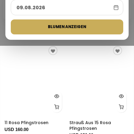
25
★★★★★
4,9/5
Kundenbewertung
10.000+
25 Jahre
100% sichere
Basierend auf Trustpilot- und
Lieferungen
Erfahrung
Zahlung
Google-Bewertungen
Tausende erfolgreiche
Vertrauenswürdige
Ihre Zahlungen sind durch 3D
Trustpilot
G
o
o
g
l
e
Blumenlieferungen in der ganzen
Blumenlieferung seit 1999.
Secure geschützt.
Türkei.
Bestseller
BLUMEN ANZEIGEN
11 Rosa Pfingstrosen
Strauß Aus 15 Rosa
Pfingstrosen
USD 160.00