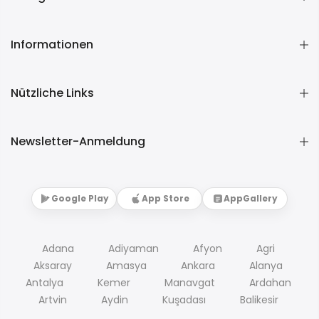
Informationen
Nützliche Links
Newsletter-Anmeldung
Google Play
App Store
AppGallery
Adana
Adiyaman
Afyon
Agri
Aksaray
Amasya
Ankara
Alanya
Antalya
Kemer
Manavgat
Ardahan
Artvin
Aydin
Kuşadası
Balikesir