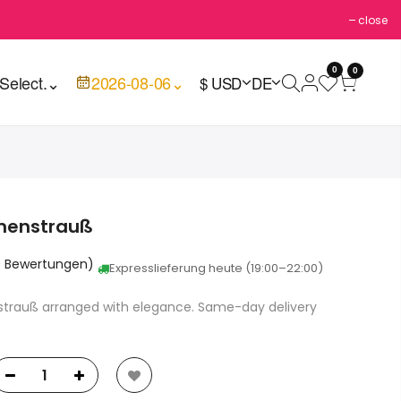
close
0
0
Select.
⌄
2026-08-06
⌄
$ USD
DE
menstrauß
0 Bewertungen)
Expresslieferung heute (19:00–22:00)
trauß arranged with elegance. Same-day delivery