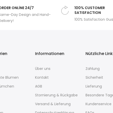
ORDER ONLİNE 24/7
100% CUSTOMER
SATISFACTION
Same-Day Design and Hand-
100% Satisfaction Gu
Delivery!
rien
Informationen
Nützliche Lin
Über uns
Zahlung
te Blumen
Kontakt
Sicherheit
lümchen
AGB
Lieferung
Stornierung & Rückgabe
Besondere Tag
Versand & Lieferung
Kundenservice
en
Datenschutzerklärung
FAQs