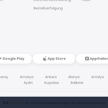
Bestellverfolgung
Google Play
App Store
AppGalle
saray
Amasya
Ankara
Alanya
Antalya
Aydin
Kuşadası
Balikesir
5.0
★★★★★
18 verifizierte Bewertungen zur Blumenlieferung