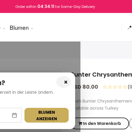
04:34:10
Order within
for Same-Day Delivery
e
Blumen
📍
Bunter Chrysanthe
×
n?
USD 80.00
☆☆☆☆☆
(
zeit in der Leiste ändern.
Fresh Bunter Chrysanthemens
available across Turkey
BLUMEN
ANZEIGEN
In den Warenkorb