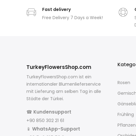
Fast delivery
Free Delivery 7 Days a Week!
Katego
TurkeyFlowersShop.com
TurkeyFlowersShop.com ist ein
Rosen
internationaler Blumenlieferservice
mit Lieferung am selben Tag in alle
Gemisch
Städte der Türkei.
Gänseb
☎
Kundensupport
Frühling
+90 850 302 21 61
Pflanzen
📱
WhatsApp-Support
Orchide