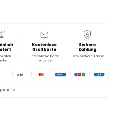
önlich
Kostenlose
Sichere
iefert
Grußkarte
Zahlung
lokalen
Persönliche Karte
100% sichere Kasse
risten
inklusive
VISA
AMEX
J
C
B
garantie