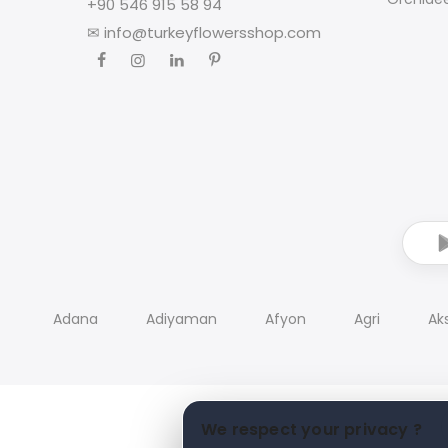
+90 546 915 58 94
✉
info@turkeyflowersshop.com
Adana
Adiyaman
Afyon
Agri
Ak
We respect your privacy ?