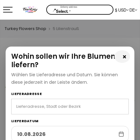
📍
$ USD
DE
⌄
Select.
Turkey Flowers Shop
5 Lilienstrauß
Wohin sollen wir Ihre Blumen
×
liefern?
Wählen Sie Lieferadresse und Datum. Sie können
diese jederzeit in der Leiste ändern.
LIEFERADRESSE
LIEFERDATUM