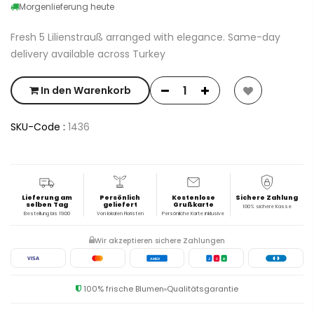
Morgenlieferung heute
Fresh 5 Lilienstrauß arranged with elegance. Same-day
delivery available across Turkey
In den Warenkorb
SKU-Code :
1436
Lieferung am
Persönlich
Kostenlose
Sichere Zahlung
selben Tag
geliefert
Grußkarte
100% sichere Kasse
Bestellung bis 19:00
Von lokalen Floristen
Persönliche Karte inklusive
Wir akzeptieren sichere Zahlungen
VISA
AMEX
J
C
B
100% frische Blumen
Qualitätsgarantie