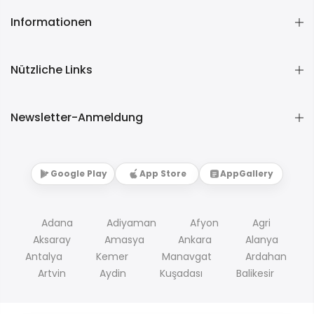
Informationen
Nützliche Links
Newsletter-Anmeldung
Google Play
App Store
AppGallery
Adana
Adiyaman
Afyon
Agri
Aksaray
Amasya
Ankara
Alanya
Antalya
Kemer
Manavgat
Ardahan
Artvin
Aydin
Kuşadası
Balikesir