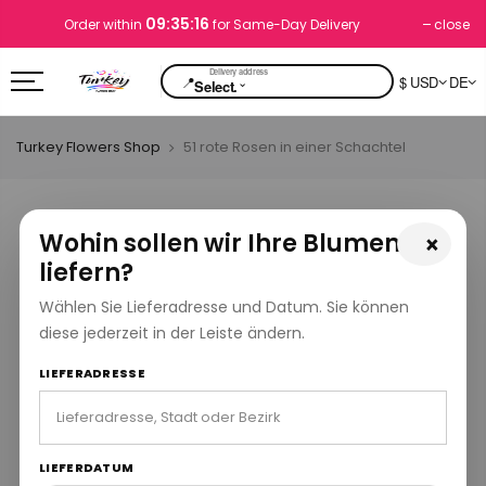
09:35:16
close
Order within
for Same-Day Delivery
📍
$ USD
DE
⌄
Select.
Turkey Flowers Shop
51 rote Rosen in einer Schachtel
Wohin sollen wir Ihre Blumen
×
liefern?
Wählen Sie Lieferadresse und Datum. Sie können
diese jederzeit in der Leiste ändern.
LIEFERADRESSE
LIEFERDATUM