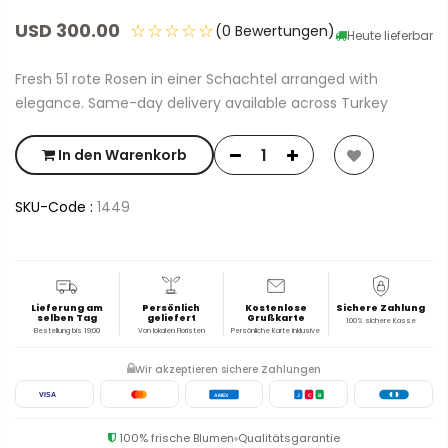
USD 300.00
☆☆☆☆☆
(0 Bewertungen)
Heute lieferbar
Fresh 51 rote Rosen in einer Schachtel arranged with
elegance. Same-day delivery available across Turkey
In den Warenkorb
SKU-Code :
1449
Lieferung am
Persönlich
Kostenlose
Sichere Zahlung
selben Tag
geliefert
Grußkarte
100% sichere Kasse
Bestellung bis 19:00
Von lokalen Floristen
Persönliche Karte inklusive
Wir akzeptieren sichere Zahlungen
VISA
AMEX
J
C
B
100% frische Blumen
Qualitätsgarantie