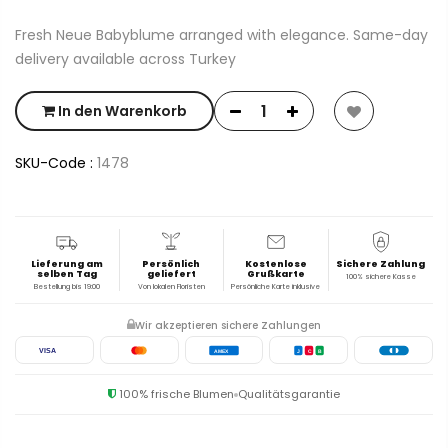
Fresh Neue Babyblume arranged with elegance. Same-day
delivery available across Turkey
In den Warenkorb
SKU-Code :
1478
Lieferung am
Persönlich
Kostenlose
Sichere Zahlung
selben Tag
geliefert
Grußkarte
100% sichere Kasse
Bestellung bis 19:00
Von lokalen Floristen
Persönliche Karte inklusive
Wir akzeptieren sichere Zahlungen
VISA
AMEX
J
C
B
100% frische Blumen
Qualitätsgarantie