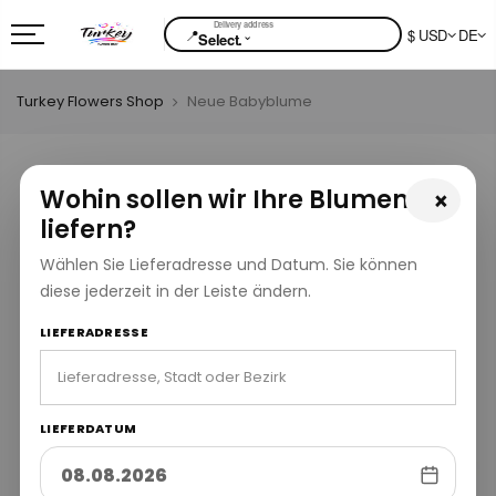
📍
$ USD
DE
⌄
Select.
Turkey Flowers Shop
Neue Babyblume
Wohin sollen wir Ihre Blumen
×
liefern?
Wählen Sie Lieferadresse und Datum. Sie können
diese jederzeit in der Leiste ändern.
LIEFERADRESSE
LIEFERDATUM