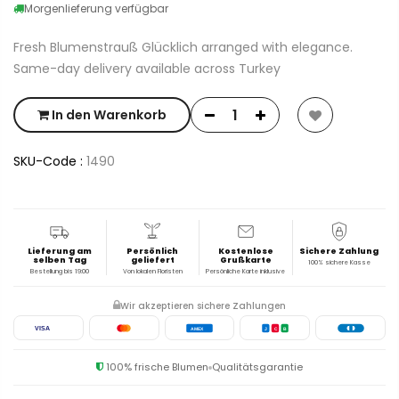
Morgenlieferung verfügbar
Fresh Blumenstrauß Glücklich arranged with elegance.
Same-day delivery available across Turkey
In den Warenkorb
SKU-Code :
1490
Lieferung am
Persönlich
Kostenlose
Sichere Zahlung
selben Tag
geliefert
Grußkarte
100% sichere Kasse
Bestellung bis 19:00
Von lokalen Floristen
Persönliche Karte inklusive
Wir akzeptieren sichere Zahlungen
VISA
AMEX
J
C
B
100% frische Blumen
Qualitätsgarantie