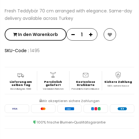
Fresh Teddybär 70 cm arranged with elegance. Same-day
delivery available across Turkey
In den Warenkorb
SKU-Code :
1495
Lieferung am
Persönlich
Kostenlose
Sichere Zahlung
selben Tag
geliefert
Grußkarte
100% sichere Kasse
Bestellung bis 19:00
Von lokalen Floristen
Persönliche Karte inklusive
Wir akzeptieren sichere Zahlungen
VISA
AMEX
J
C
B
100% frische Blumen
Qualitätsgarantie