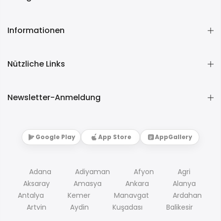
Informationen
Nützliche Links
Newsletter-Anmeldung
Google Play
App Store
AppGallery
Adana
Adiyaman
Afyon
Agri
Aksaray
Amasya
Ankara
Alanya
Antalya
Kemer
Manavgat
Ardahan
Artvin
Aydin
Kuşadası
Balikesir