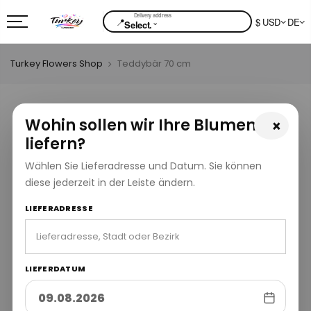
📍
$ USD
DE
⌄
Select.
Turkey Flowers Shop
Teddybär 70 cm
Wohin sollen wir Ihre Blumen
×
liefern?
Wählen Sie Lieferadresse und Datum. Sie können
diese jederzeit in der Leiste ändern.
LIEFERADRESSE
LIEFERDATUM