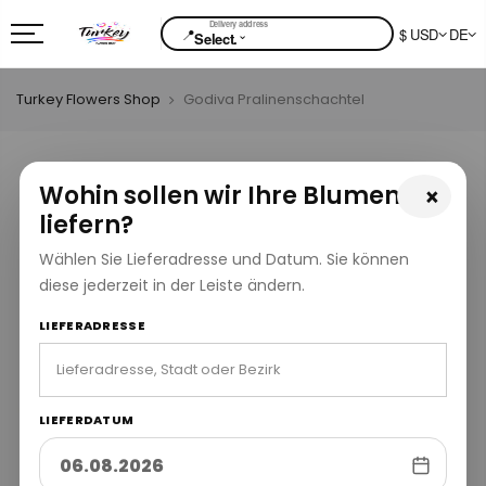
📍
$ USD
DE
⌄
Select.
Turkey Flowers Shop
Godiva Pralinenschachtel
Wohin sollen wir Ihre Blumen
×
liefern?
Wählen Sie Lieferadresse und Datum. Sie können
diese jederzeit in der Leiste ändern.
LIEFERADRESSE
LIEFERDATUM