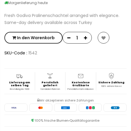
Morgenlieferung heute
Fresh Godiva Pralinenschachtel arranged with elegance.
Same-day delivery available across Turkey
In den Warenkorb
SKU-Code :
1542
Lieferung am
Persönlich
Kostenlose
Sichere Zahlung
selben Tag
geliefert
Grußkarte
100% sichere Kasse
Bestellung bis 19:00
Von lokalen Floristen
Persönliche Karte inklusive
Wir akzeptieren sichere Zahlungen
VISA
AMEX
J
C
B
100% frische Blumen
Qualitätsgarantie