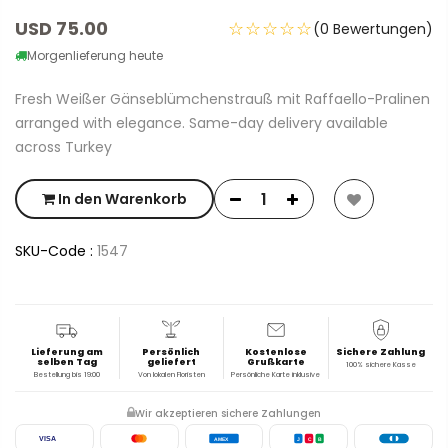
USD 75.00
☆☆☆☆☆
(0 Bewertungen)
Morgenlieferung heute
Fresh Weißer Gänseblümchenstrauß mit Raffaello-Pralinen
arranged with elegance. Same-day delivery available
across Turkey
In den Warenkorb
SKU-Code :
1547
Lieferung am
Persönlich
Kostenlose
Sichere Zahlung
selben Tag
geliefert
Grußkarte
100% sichere Kasse
Bestellung bis 19:00
Von lokalen Floristen
Persönliche Karte inklusive
Wir akzeptieren sichere Zahlungen
VISA
AMEX
J
C
B