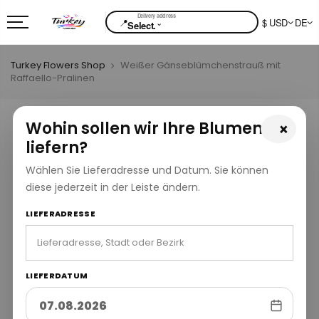
📍
$ USD
DE
⌄
Select.
Turkey Flowers Shop
Weißer Gänseblümchenstrauß mit
Raffaello-Pralinen
Wohin sollen wir Ihre Blumen
×
liefern?
Wählen Sie Lieferadresse und Datum. Sie können
diese jederzeit in der Leiste ändern.
LIEFERADRESSE
LIEFERDATUM