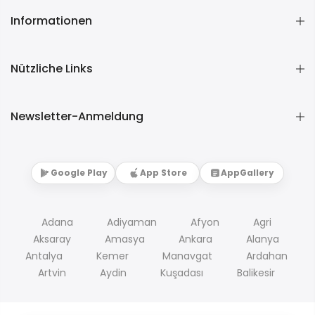
Informationen
Nützliche Links
Newsletter-Anmeldung
Google Play
App Store
AppGallery
Adana
Adiyaman
Afyon
Agri
Aksaray
Amasya
Ankara
Alanya
Antalya
Kemer
Manavgat
Ardahan
Artvin
Aydin
Kuşadası
Balikesir