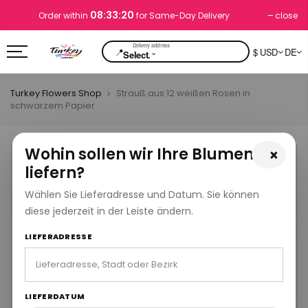
08:33:19
close
Order within
for Same-Day Delivery
📍
$ USD
DE
⌄
Select.
Turkey Flowers Shop
Strauß aus 12 weißen Rosen in
schwarzem Papier
Wohin sollen wir Ihre Blumen
×
liefern?
Wählen Sie Lieferadresse und Datum. Sie können
diese jederzeit in der Leiste ändern.
LIEFERADRESSE
LIEFERDATUM