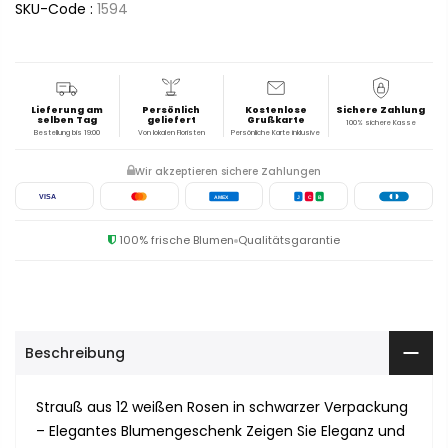
SKU-Code :
1594
Lieferung am
Persönlich
Kostenlose
Sichere Zahlung
selben Tag
geliefert
Grußkarte
100% sichere Kasse
Bestellung bis 19:00
Von lokalen Floristen
Persönliche Karte inklusive
Wir akzeptieren sichere Zahlungen
VISA
AMEX
J
C
B
100% frische Blumen
Qualitätsgarantie
Beschreibung
Strauß aus 12 weißen Rosen in schwarzer Verpackung
– Elegantes Blumengeschenk Zeigen Sie Eleganz und