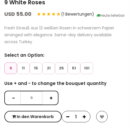
9 White Roses
USD 55.00
★★★★★
(1 Bewertungen)
Heute lieferbar
Fresh Strauß aus 12 weißen Rosen in schwarzem Papier
arranged with elegance. Same-day delivery available
across Turkey
Select an Option:
9
11
15
21
25
51
101
Use + and - to change the bouquet quantity
−
+
In den Warenkorb