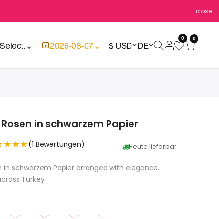
close
0
0
Select.
⌄
2026-08-07
⌄
$ USD
DE
a Rosen in schwarzem Papier
★★★★
(1 Bewertungen)
Heute lieferbar
en in schwarzem Papier arranged with elegance.
across Turkey