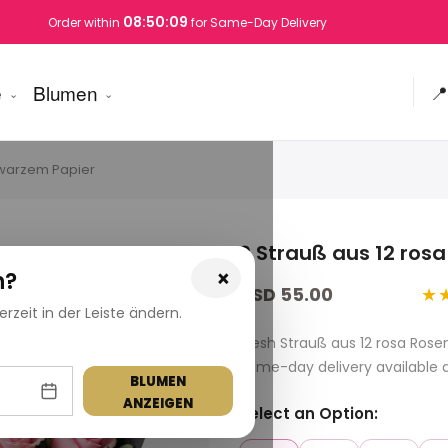
08:50:08
Order within
for Same-Day Delivery
e
Blumen
📍
hwarzem Papier
9 Strauß aus 12 ros
×
n?
USD 55.00
★
zeit in der Leiste ändern.
Fresh Strauß aus 12 rosa Ros
Same-day delivery available 
BLUMEN
ANZEIGEN
Select an Option: