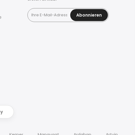
Abonnieren
e
ry
Kemer
Manavgat
Ardahan
Artvin