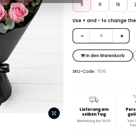
9
11
15
Use + and - to change th
−
+
In den Warenkorb
SKU-Code :
1595
Lieferung am
Pers
selben Tag
gel
Bestellung bis 19:00
Von 
Flo