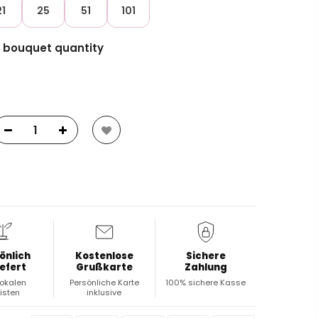
21
25
51
101
e bouquet quantity
önlich
Kostenlose
Sichere
iefert
Grußkarte
Zahlung
lokalen
Persönliche Karte
100% sichere Kasse
risten
inklusive