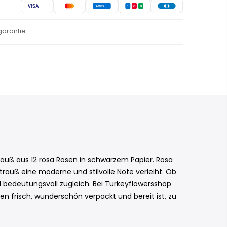
VISA
AMEX
J
C
B
garantie
auß aus 12 rosa Rosen in schwarzem Papier. Rosa
uß eine moderne und stilvolle Note verleiht. Ob
d bedeutungsvoll zugleich. Bei Turkeyflowersshop
sen frisch, wunderschön verpackt und bereit ist, zu