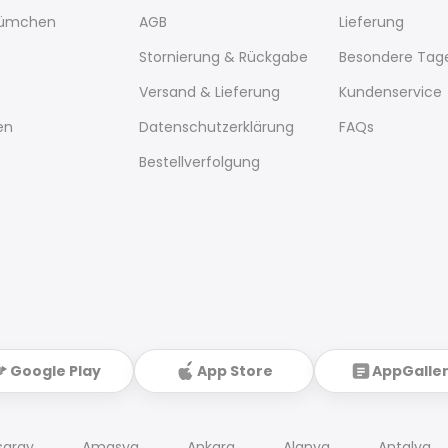
lümchen
AGB
Lieferung
Stornierung & Rückgabe
Besondere Tag
Versand & Lieferung
Kundenservice
en
Datenschutzerklärung
FAQs
Bestellverfolgung
Google Play
App Store
AppGalle
saray
Amasya
Ankara
Alanya
Antalya