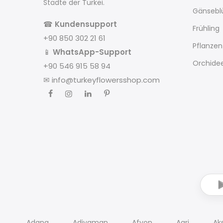
Städte der Türkei.
Gänseb
☎
Kundensupport
Frühling
+90 850 302 21 61
Pflanzen
📱
WhatsApp-Support
Orchide
+90 546 915 58 94
✉
info@turkeyflowersshop.com
Adana
Adiyaman
Afyon
Agri
Ak