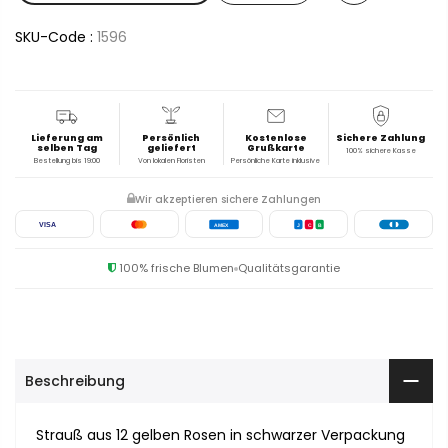
SKU-Code :
1596
Lieferung am
Persönlich
Kostenlose
Sichere Zahlung
selben Tag
geliefert
Grußkarte
100% sichere Kasse
Bestellung bis 19:00
Von lokalen Floristen
Persönliche Karte inklusive
Wir akzeptieren sichere Zahlungen
VISA
AMEX
J
C
B
100% frische Blumen
Qualitätsgarantie
Beschreibung
Strauß aus 12 gelben Rosen in schwarzer Verpackung