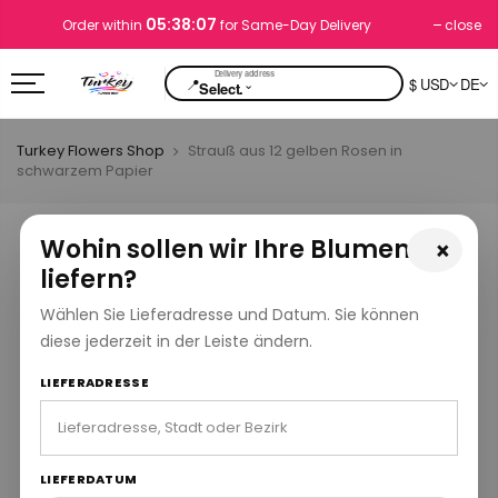
05:38:07
close
Order within
for Same-Day Delivery
📍
$ USD
DE
⌄
Select.
Turkey Flowers Shop
Strauß aus 12 gelben Rosen in
schwarzem Papier
Wohin sollen wir Ihre Blumen
×
liefern?
Wählen Sie Lieferadresse und Datum. Sie können
diese jederzeit in der Leiste ändern.
LIEFERADRESSE
LIEFERDATUM