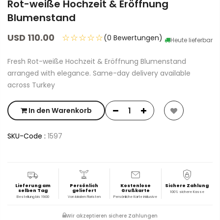
Rot-weiße Hochzeit & Eröffnung
Blumenstand
USD 110.00
☆☆☆☆☆
(0 Bewertungen)
Heute lieferbar
Fresh Rot-weiße Hochzeit & Eröffnung Blumenstand
arranged with elegance. Same-day delivery available
across Turkey
In den Warenkorb
SKU-Code :
1597
Lieferung am
Persönlich
Kostenlose
Sichere Zahlung
selben Tag
geliefert
Grußkarte
100% sichere Kasse
Bestellung bis 19:00
Von lokalen Floristen
Persönliche Karte inklusive
Wir akzeptieren sichere Zahlungen