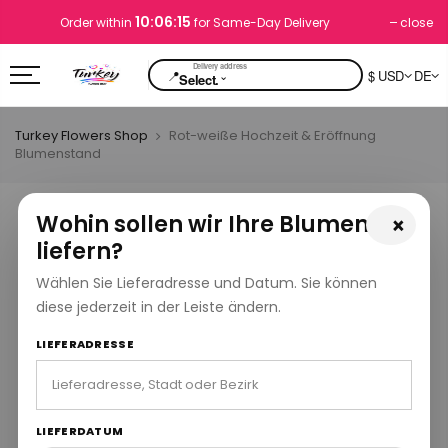
10:06:14
close
Order within
for Same-Day Delivery
📍
$ USD
DE
⌄
Select.
Turkey Flowers Shop
Rot-weiße Hochzeit & Eröffnung
Blumenstand
Wohin sollen wir Ihre Blumen
×
liefern?
Wählen Sie Lieferadresse und Datum. Sie können
diese jederzeit in der Leiste ändern.
LIEFERADRESSE
LIEFERDATUM