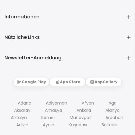
Informationen
Nützliche Links
Newsletter-Anmeldung
Google Play
App Store
AppGallery
Adana
Adiyaman
Afyon
Agri
Aksaray
Amasya
Ankara
Alanya
Antalya
Kemer
Manavgat
Ardahan
Artvin
Aydin
Kuşadası
Balikesir