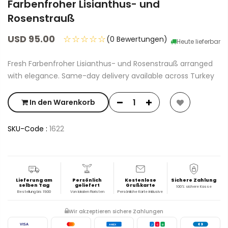
Farbenfroher Lisianthus- und
Rosenstrauß
USD 95.00
☆☆☆☆☆
(0 Bewertungen)
Heute lieferbar
Fresh Farbenfroher Lisianthus- und Rosenstrauß arranged
with elegance. Same-day delivery available across Turkey
In den Warenkorb
SKU-Code :
1622
Lieferung am
Persönlich
Kostenlose
Sichere Zahlung
selben Tag
geliefert
Grußkarte
100% sichere Kasse
Bestellung bis 19:00
Von lokalen Floristen
Persönliche Karte inklusive
Wir akzeptieren sichere Zahlungen
VISA
AMEX
J
C
B