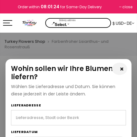
08:01:23
close
Order within
for Same-Day Delivery
📍
$ USD
DE
⌄
Select.
Turkey Flowers Shop
Farbenfroher Lisianthus- und
Rosenstrauß
Wohin sollen wir Ihre Blumen
×
liefern?
Wählen Sie Lieferadresse und Datum. Sie können
diese jederzeit in der Leiste ändern.
LIEFERADRESSE
LIEFERDATUM