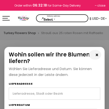
06:32:18
close
Order within
for Same-Day Delivery
📍
$ USD
DE
⌄
Select.
Turkey Flowers Shop
Strauß aus 25 roten Rosen mit Raffaello
Wohin sollen wir Ihre Blumen
×
liefern?
Wählen Sie Lieferadresse und Datum. Sie können
diese jederzeit in der Leiste ändern.
LIEFERADRESSE
LIEFERDATUM