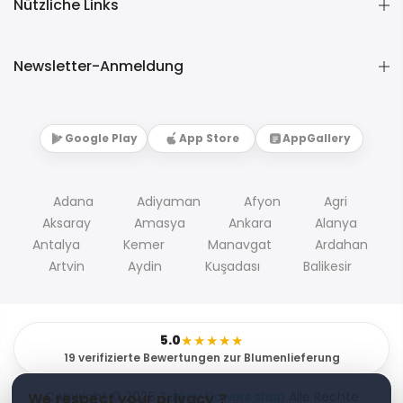
Nützliche Links
Newsletter-Anmeldung
Google Play
App Store
AppGallery
Adana
Adiyaman
Afyon
Agri
Aksaray
Amasya
Ankara
Alanya
Antalya
Kemer
Manavgat
Ardahan
Artvin
Aydin
Kuşadası
Balikesir
5.0
★★★★★
19 verifizierte Bewertungen zur Blumenlieferung
Copyright © 2026
Turkey Flowers shop
Alle Rechte
We respect your privacy ?