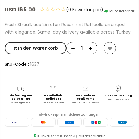
USD 165.00
☆☆☆☆☆
(0 Bewertungen)
Heute lieferbar
Fresh Strauß aus 25 roten Rosen mit Raffaello arranged
with elegance. Same-day delivery available across Turkey
In den Warenkorb
SKU-Code :
1637
Lieferung am
Persönlich
Kostenlose
Sichere Zahlung
selben Tag
geliefert
Grußkarte
100% sichere Kasse
Bestellung bis 19:00
Von lokalen Floristen
Persönliche Karte inklusive
Wir akzeptieren sichere Zahlungen
VISA
AMEX
J
C
B
100% frische Blumen
Qualitätsgarantie