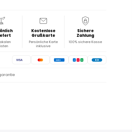
önlich
Kostenlose
Sichere
iefert
Grußkarte
Zahlung
lokalen
Persönliche Karte
100% sichere Kasse
risten
inklusive
VISA
AMEX
J
C
B
garantie