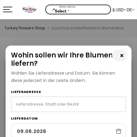
📍
$ USD
DE
⌄
Select.
Turkey Flowers Shop
Luxuriöse pastellfarbene Blumenbox
Wohin sollen wir Ihre Blumen
×
liefern?
Wählen Sie Lieferadresse und Datum. Sie können
diese jederzeit in der Leiste ändern.
LIEFERADRESSE
LIEFERDATUM