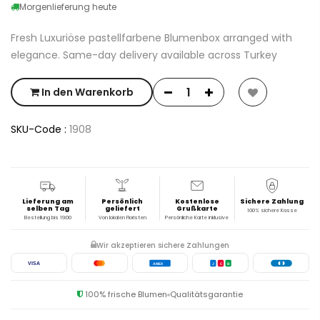
Morgenlieferung heute
Fresh Luxuriöse pastellfarbene Blumenbox arranged with
elegance. Same-day delivery available across Turkey
In den Warenkorb
SKU-Code :
1908
Lieferung am
Persönlich
Kostenlose
Sichere Zahlung
selben Tag
geliefert
Grußkarte
100% sichere Kasse
Bestellung bis 19:00
Von lokalen Floristen
Persönliche Karte inklusive
Wir akzeptieren sichere Zahlungen
VISA
AMEX
J
C
B
100% frische Blumen
Qualitätsgarantie