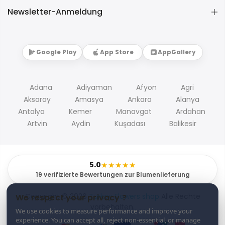
Newsletter-Anmeldung
Google Play
App Store
AppGallery
Adana
Adiyaman
Afyon
Agri
Aksaray
Amasya
Ankara
Alanya
Antalya
Kemer
Manavgat
Ardahan
Artvin
Aydin
Kuşadası
Balikesir
5.0
★★★★★
19 verifizierte Bewertungen zur Blumenlieferung
Copyright © 2026
Turkey Flowers shop
Alle Rechte
We respect your privacy ?
vorbehalten.
We use cookies to measure performance and improve your
experience. You can accept all, reject non-essential, or manage