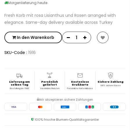
Morgenlieferung heute
Fresh Korb mit rosa Lisianthus und Rosen arranged with
elegance. Same-day delivery available across Turkey
In den Warenkorb
SKU-Code :
1916
Lieferung am
Persönlich
Kostenlose
Sichere Zahlung
selben Tag
geliefert
Grußkarte
100% sichere Kasse
Bestellung bis 19:00
Von lokalen Floristen
Persönliche Karte inklusive
Wir akzeptieren sichere Zahlungen
VISA
AMEX
J
C
B
100% frische Blumen
Qualitätsgarantie