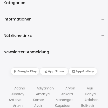
Kategorien
Informationen
Nützliche Links
Newsletter-Anmeldung
Google Play
App Store
AppGallery
Adana
Adiyaman
Afyon
Agri
Aksaray
Amasya
Ankara
Alanya
Antalya
Kemer
Manavgat
Ardahan
Artvin
Aydin
Kuşadası
Balikesir