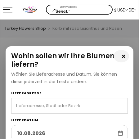
📍
$ USD
DE
⌄
Select.
Turkey Flowers Shop
Korb mit rosa Lisianthus und Rosen
Wohin sollen wir Ihre Blumen
×
liefern?
Wählen Sie Lieferadresse und Datum. Sie können
diese jederzeit in der Leiste ändern.
LIEFERADRESSE
LIEFERDATUM