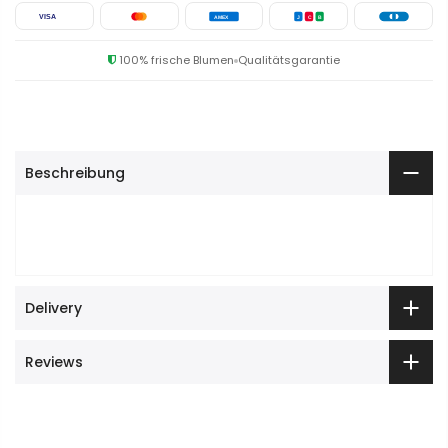
VISA
AMEX
J
C
B
100% frische Blumen
Qualitätsgarantie
Beschreibung
Delivery
Reviews