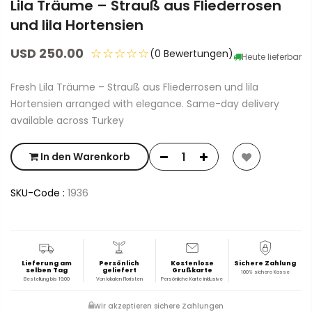
Lila Träume – Strauß aus Fliederrosen
und lila Hortensien
USD 250.00
☆☆☆☆☆
(0 Bewertungen)
Heute lieferbar
Fresh Lila Träume – Strauß aus Fliederrosen und lila
Hortensien arranged with elegance. Same-day delivery
available across Turkey
In den Warenkorb
SKU-Code :
1936
Lieferung am
Persönlich
Kostenlose
Sichere Zahlung
selben Tag
geliefert
Grußkarte
100% sichere Kasse
Bestellung bis 19:00
Von lokalen Floristen
Persönliche Karte inklusive
Wir akzeptieren sichere Zahlungen