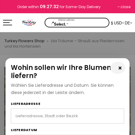
09:27:32
close
Order within
for Same-Day Delivery
📍
$ USD
DE
⌄
Select.
Turkey Flowers Shop
Lila Träume – Strauß aus Fliederrosen
und lila Hortensien
Wohin sollen wir Ihre Blumen
×
liefern?
Wählen Sie Lieferadresse und Datum. Sie können
diese jederzeit in der Leiste ändern.
LIEFERADRESSE
LIEFERDATUM